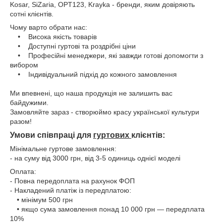
Kosar, SiZaria, OPT123,
Krayka -
бренди, яким довіряють
сотні клієнтів.
Чому варто обрати нас:
• Висока якість товарів
• Доступні гуртові та роздрібні ціни
• Професійні менеджери, які завжди готові допомогти з
вибором
• Індивідуальний підхід до кожного замовлення
Ми впевнені, що наша продукція не залишить вас
байдужими.
Замовляйте зараз - створюймо красу української культури
разом!
Умови співпраці для
гуртових
клієнтів:
Мінімальне гуртове замовлення:
- на суму від 3000 грн, від 3-5 одиниць однієї моделі
Оплата:
- Повна передоплата на рахунок ФОП
- Накладений платіж із передплатою:
• мінімум 500 грн
• якщо сума замовлення понад 10 000 грн — передплата
10%