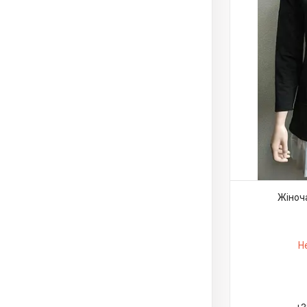
Жіноч
Н