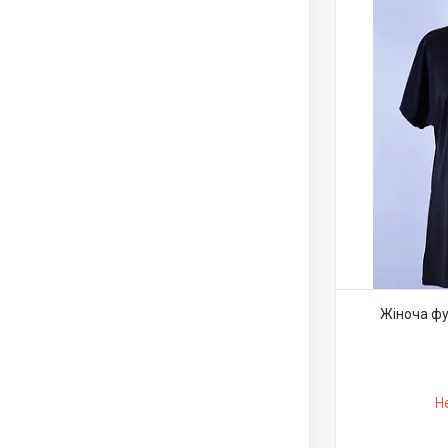
Жіноча фу
Н