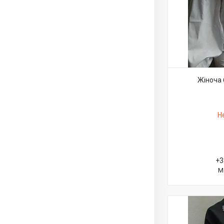
Жіноча 
Н
+3
М