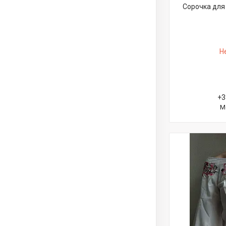
Сорочка для 
Н
+3
М