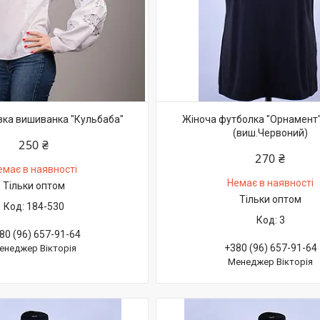
зка вишиванка "Кульбаба"
Жіноча футболка "Орнамент
(виш.Червоний)
250 ₴
270 ₴
емає в наявності
Немає в наявності
Тільки оптом
Тільки оптом
184-530
3
80 (96) 657-91-64
+380 (96) 657-91-64
енеджер Вікторія
Менеджер Вікторія