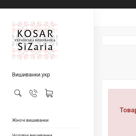
Вишиванки.укр
Това
Жіночі вишиванки
Чоловічі вишиванки