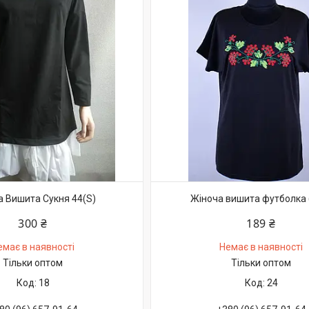
а Вишита Сукня 44(S)
Жіноча вишита футболка 
300 ₴
189 ₴
емає в наявності
Немає в наявності
Тільки оптом
Тільки оптом
18
24