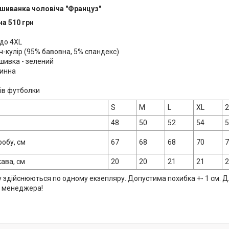
шиванка чоловіча "Француз"
на 510 грн
 до 4ХL
ч-кулір (95% бавовна, 5% спандекс)
ишивка - зелений
инна
рів футболки
S
M
L
XL
48
50
52
54
обу, см
67
68
68
70
ава, см
20
20
21
21
 здійснюються по одному екзепляру. Допустима похибка +- 1 см. Д
о менеджера!