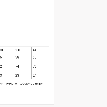
2XL
3XL
4XL
56
58
60
72
74
76
23
23
24
ля точного підбору розміру