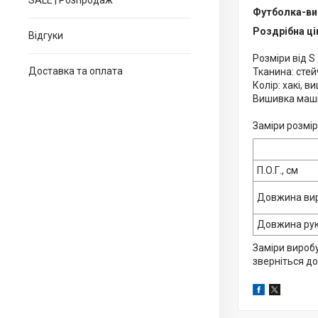
SALE | Розпродаж
Футболка-ви
Роздрібна ці
Відгуки
Розміри від S
Доставка та оплата
Тканина: стей
Колір: хакі, в
Вишивка маш
Заміри розмі
П.О.Г., см
Довжина вир
Довжина рук
Заміри виробу
зверніться д