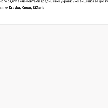
ного одягу з елементами традиційної української вишивки за дост
 марки
Krayka, Kosar, SiZaria