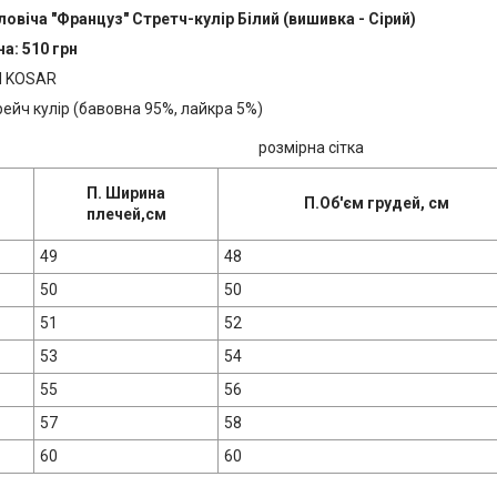
овіча "Француз" Стретч-кулір Білий (вишивка - Сірий)
а: 510 грн
 KOSAR
рейч кулір (бавовна 95%, лайкра 5%)
розмірна сітка
П. Ширина
П.Об'єм грудей, см
плечей,см
49
48
50
50
51
52
53
54
55
56
57
58
60
60