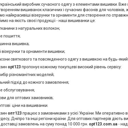
український виробник сучасного одягу з елементами вишивки. Вже 
воренням вишиванок класичних і сучасних фасонів для чоловіків, жі
мо найкрасивіші візерунки та орнаменти для створення по справжн
имо на якість своєї продукції - наші вишиванки це:
канини з натуральних волокон;
е пошиття;
инна вишивка;
 візерунки та орнаменти вишивки;
сони святкового та повсякденного одягу з вишивкою на будь-який
азин
opt123
пропонує кожному покупцеві високий рівень сервісу:
ибір різноманітних моделей;
льний підхід до кожного замовлення;
е обслуговування;
ови для оптових замовників;
птові ціни на вишиванки.
азин
опт
123
працює з замовниками з усієї України. Ми оперативно
Одесу, Дніпро та інші регіони країни. Для оптових партнерів діють ви
доставці замовлень на суму понад 10 000 грн.
opt
123.
com
.
ua
- над