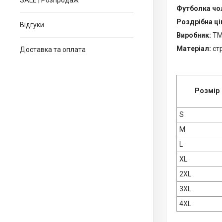
SALE | Розпродаж
Футболка чол
Роздрібна цін
Відгуки
Виробник:
ТМ
Матеріал:
ст
Доставка та оплата
Розмір
S
M
L
XL
2XL
3XL
4XL