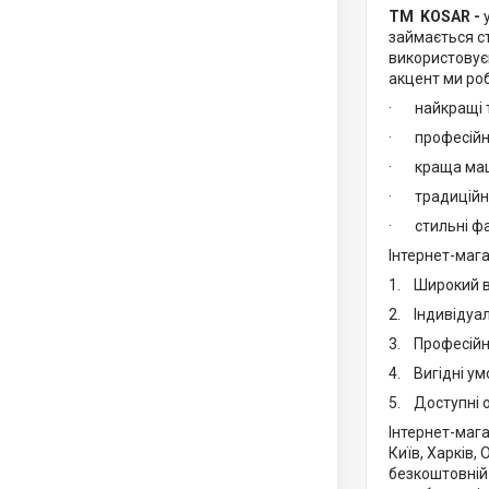
ТМ KOSAR -
займається ст
використовує
акцент ми роб
· найкращі т
· професійн
· краща маш
· традиційні
· стильні фа
Інтернет-маг
1. Широкий в
2. Індивідуа
3. Професійн
4. Вигідні ум
5. Доступні о
Інтернет-маг
Київ, Харків, 
безкоштовній 