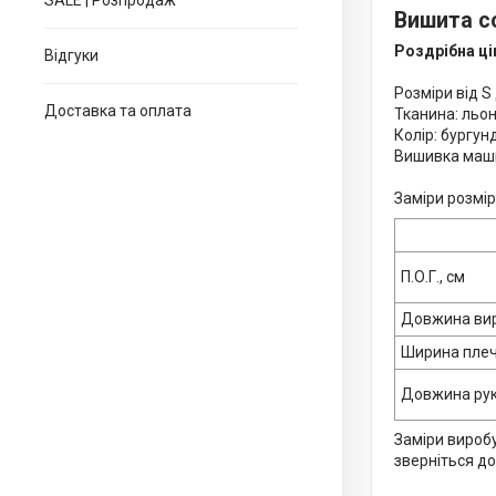
SALE | Розпродаж
Вишита с
Роздрібна ці
Відгуки
Розміри від S
Доставка та оплата
Тканина: льо
Колір: бургунд
Вишивка маш
Заміри розмір
П.О.Г., см
Довжина вир
Ширина плеч
Довжина рук
Заміри виробу
зверніться д