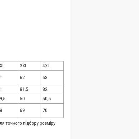
XL
3XL
4XL
1
62
63
1
81,5
82
9,5
50
50,5
8
69
70
ля точного підбору розміру