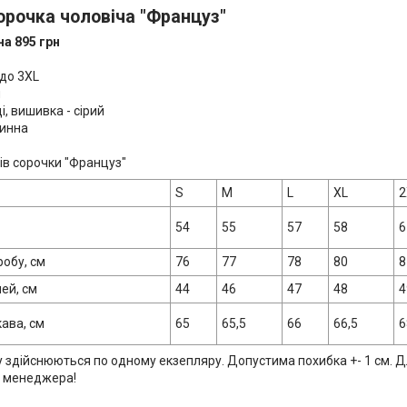
орочка чоловіча "Француз"
на 895 грн
 до 3ХL
н
і, вишивка - сірий
инна
ів сорочки "Француз"
S
M
L
XL
2
54
55
57
58
6
обу, см
76
77
78
80
8
ей, см
44
46
47
48
4
ава, см
65
65,5
66
66,5
6
 здійснюються по одному екзепляру. Допустима похибка +- 1 см. Д
о менеджера!